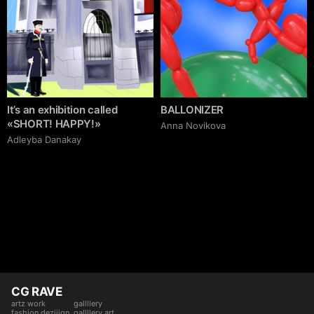
It’s an exhibition called
BALLONIZER
«SHORT! HAPPY!»
Аnna Novikova
Adleyba Danakay
CG RAVE
artz work
gallllery
fashion deziiign
gallllery.art