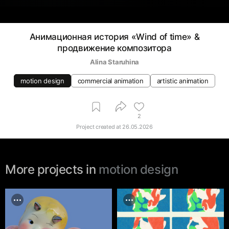
Анимационная история «Wind of time» &
продвижение композитора
Alina Staruhina
motion design
commercial animation
artistic animation
2
Project created at
26.05.2026
More projects in
motion design