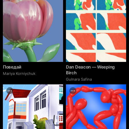
Поведай
Dan Deacon — Weeping
Birch
Mariya Korniychuk
Gulnara Safina