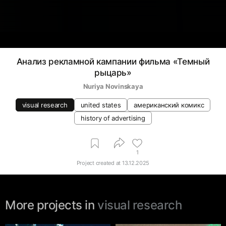
Анализ рекламной кампании фильма «Темный
рыцарь»
Nuriya Novinskaya
visual research
united states
американский комикс
history of advertising
1
Project created at
13.12.2025
More projects in
visual research