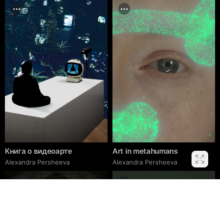
Книга о видеоарте
Art in metahumans
Alexandra Persheeva
Alexandra Persheeva