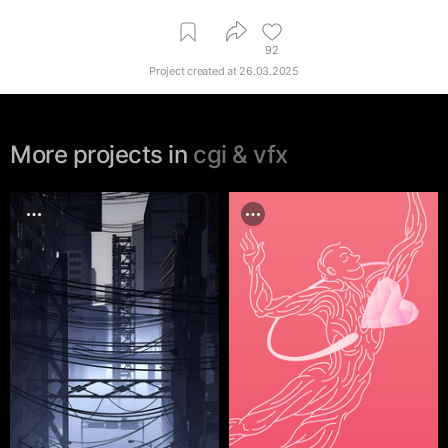
92
Project created at
26.03.2025
More projects in
cgi & vfx