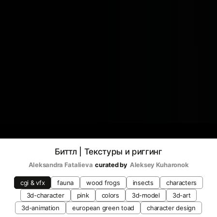
Биттл | Текстуры и риггинг
Aleksandra Fatalieva
curated by
Aleksey Kuharonok
cgi & vfx
fauna
wood frogs
insects
characters
3d-character
pink
colors
3d-model
3d-art
3d-animation
european green toad
character design