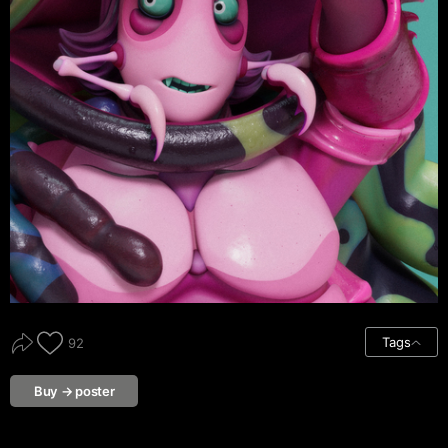
Tags
92
Buy → poster