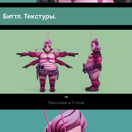
Биттл. Текстуры.
0
Персонаж в Т-позе