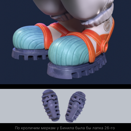
По кроличим меркам у Бинила была бы лапка 26-го 