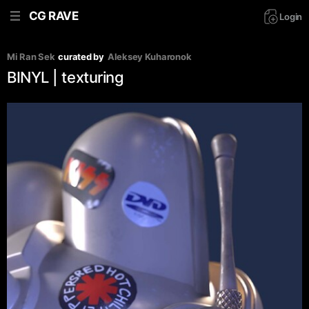
CG RAVE
Login
Mi Ran Sek
curated by
Aleksey Kuharonok
BINYL | texturing