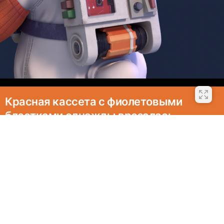
Красная кассета с фиолетовыми
блестками однажды врезалась
в корпус спутника с начирканными
словами: «Это Глэм-рок пацаны!»