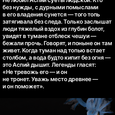
Не любил Аспий суеты людской. Кто
без нужды, с дурными помыслами
в его владения сунется — того топь
затягивала без следа. Только заслышат
люди тяжелый вздох из глубин болот,
увидят в тумане отблеск чешуи —
бежали прочь. Говорят, и поныне он там
живет. Когда туман над топью встает
столбом, а вода будто кипит без огня —
это Аспий дышит. Легенды гласят:
«Не тревожь его — и он
не тронет. Уважь место древнее —
и он поможет».