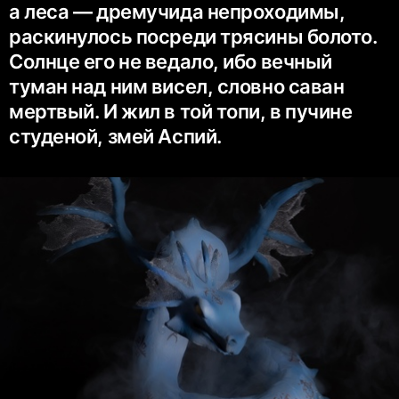
а леса — дремучида непроходимы,
раскинулось посреди трясины болото.
Солнце его не ведало, ибо вечный
туман над ним висел, словно саван
мертвый. И жил в той топи, в пучине
студеной, змей Аспий.