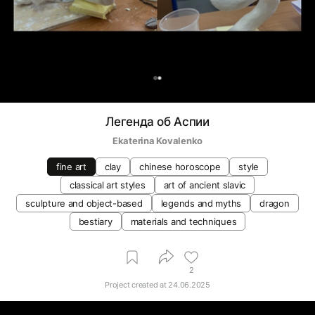
0
Легенда об Аспии
Ekaterina Kovalenko
fine art
clay
chinese horoscope
style
classical art styles
art of ancient slavic
sculpture and object-based
legends and myths
dragon
bestiary
materials and techniques
2
Project created at
24.06.2025