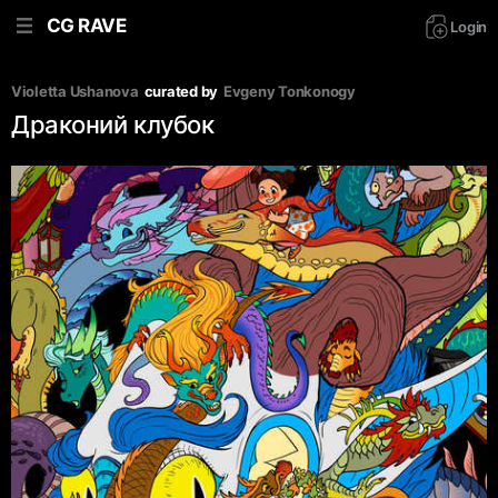
CG RAVE
Login
Violetta Ushanova
curated by
Evgeny Tonkonogy
Драконий клубок