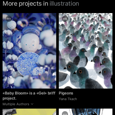
More projects in
illustration
«Baby Bloom» is a «Gel» briff
Pigeons
project.
Yana Tkach
Multiple Authors