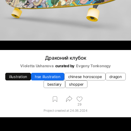
Драконий клубок
Violetta Ushanova
curated by
Evgeny Tonkonogy
illustration
hse illustration
chinese horoscope
dragon
bestiary
shopper
29
Project created at
24.06.2024