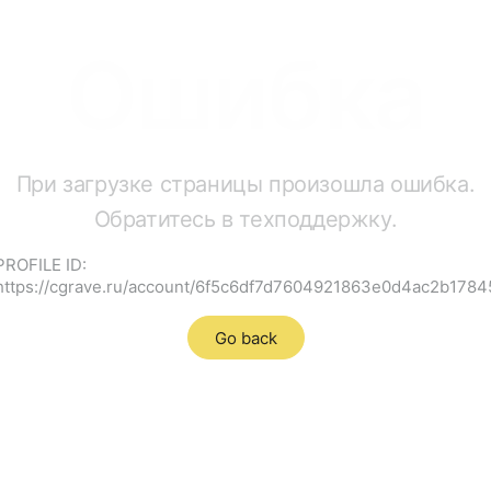
Ошибка
При загрузке страницы произошла ошибка.
Обратитесь в техподдержку.
PROFILE ID:
https://cgrave.ru/account/6f5c6df7d7604921863e0d4ac2b1784
Go back