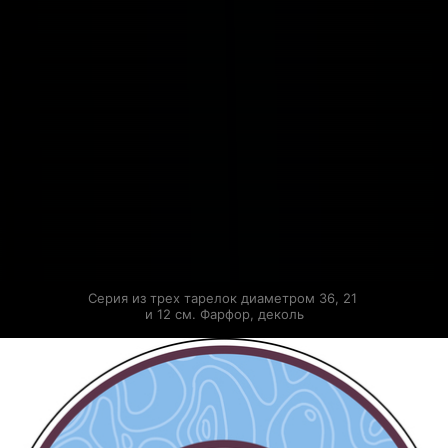
Серия из трех тарелок диаметром 36, 21 
и 12 см. Фарфор, деколь