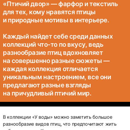
«Птичий двор» — фарфор и текстиль
для тех, кому нравятся птицы
и природные мотивы в интерьере.
Каждый найдет себе среди данных
коллекций что-то по вкусу, ведь
разнообразие птиц вдохновляет
на совершенно разные сюжеты —
каждая коллекция отличается
уникальным настроением, все они
предлагают разные взгляды
на причудливый птичий мир.
В коллекции «У воды» можно заметить большое
разнообразие видов птиц, что предпочитают жить