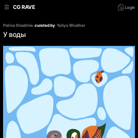
CG RAVE
Login
Polina Shadrina
curated by
Yuliya Bliukher
У воды