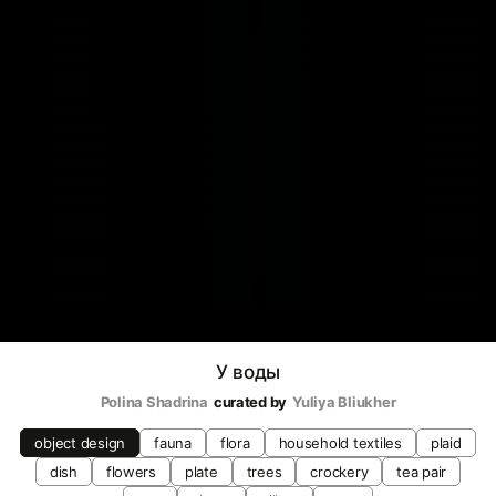
У воды
Polina Shadrina
curated by
Yuliya Bliukher
object design
fauna
flora
household textiles
plaid
dish
flowers
plate
trees
crockery
tea pair