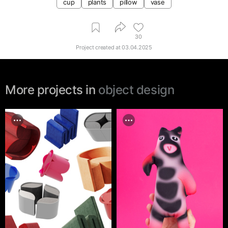
cup
plants
pillow
vase
30
Project created at
03.04.2025
More projects in
object design