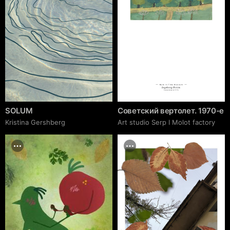
Back In Time Museum
Ingeborg Piritts
Советский вертолет. 1970-е
SOLUM
Советский вертолет. 1970-е
Kristina Gershberg
Art studio Serp I Molot factory