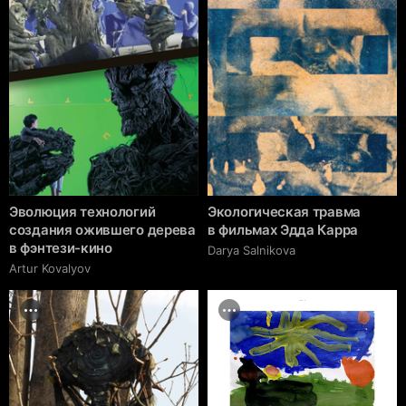
Эволюция технологий
Экологическая травма
создания ожившего дерева
в фильмах Эдда Карра
в фэнтези-кино
Darya Salnikova
Artur Kovalyov
cgrave.ru