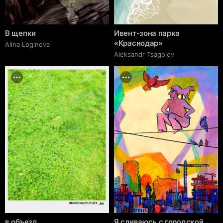
В щепки
Ивент-зона парка
«Краснодар»
Alina Loginova
Aleksandr Tsagolov
в объезд.
Я сливаюсь с городской