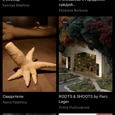
средой…
Kseniya Mashina
Elizaveta Borisova
Свидетели
ROOTS & SHOOTS by Parc
Leger
Alena Paskhina
Polina Pustovarova