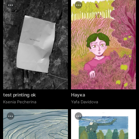
test printing ok
Наука
Ksenia Pecherina
Yafa Davidova
cgrave.ru