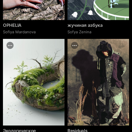
OPHELIA
жучиная азбука
Sofiya Mardanova
Sofya Zenina
Экологическое
Residuals