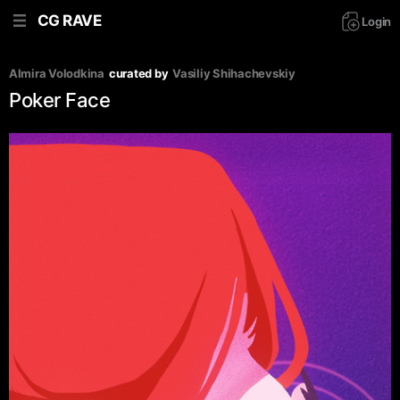
CG RAVE
Login
Almira Volodkina
curated by
Vasiliy Shihachevskiy
Poker Face