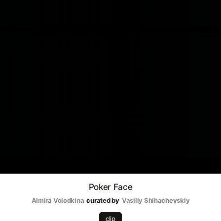
Poker Face
Almira Volodkina
curated by
Vasiliy Shihachevskiy
clip