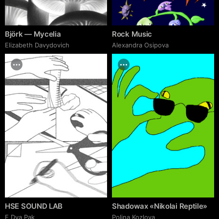
Björk — Mycelia
Rock Music
Elizabeth Davydovich
Alexandra Osipova
HSE SOUND LAB
Shadowax «Nikolai Reptile»
E Dya Pak
Polina Kozlova