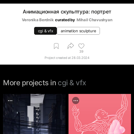
Анимационная скульптура: портрет
Veronika Berdnik
curated by
Mihail Chavushyan
cgi & vfx
animation sculpture
39
Project created at
28.03.2024
More projects in
cgi & vfx