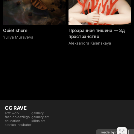
Quiet shore
Прозрачная тишина — 3д
пространство
Yuliya Muraveva
Aleksandra Kalenskaya
CG RAVE
artz work
gallllery
fashion deziiign
gallllery.art
education
kiiids.art
startup incubator
made by mediiia |