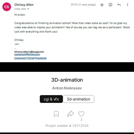
3D-animation
Anton Nekrasov
cgi & vfx
3d-animation
2
Project created at
29.11.2024