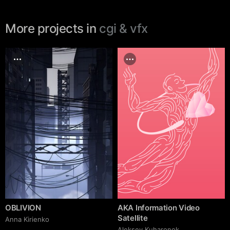
More projects in
cgi & vfx
OBLIVION
AKA Information Video
Satellite
Anna Kirienko
Aleksey Kuharonok