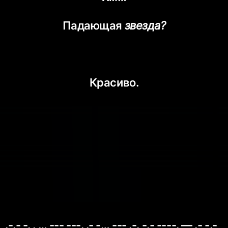
Падающая
звезда?
Красиво.
.-.- -. . … --- ---. .- -… --- .-. -.- ----. — .- -.-