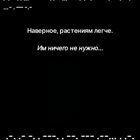
…- . — -.-
Наверное, растениям легче.
Им ничего не нужно…
.-. .- -. . ---. . --. --- .--… . .-.