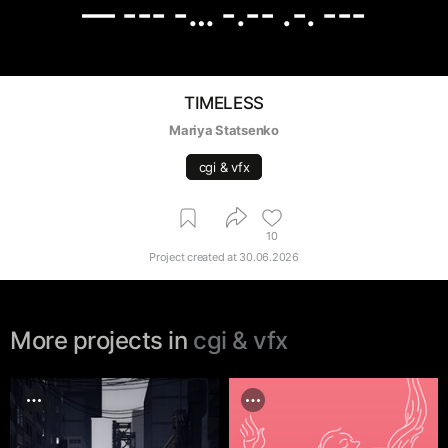
— --- -… -.-- .-. ---
TIMELESS
Mariya Statsenko
cgi & vfx
10
Project created at
30.06.2026
More projects in
cgi & vfx