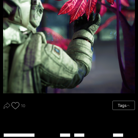
Tags
10
— . --. .-.