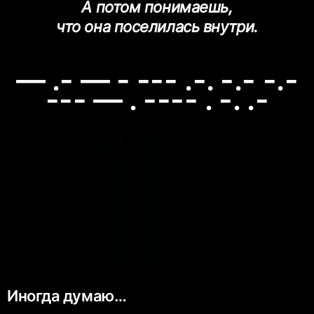
А потом понимаешь,
что она поселилась внутри.
— .- — - --- .-. -.- -.-
--- — . ---- . -. .-
Иногда думаю…