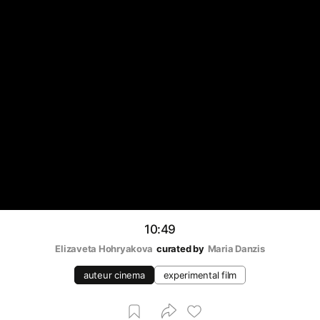
10:49
Elizaveta Hohryakova
curated by
Maria Danzis
auteur cinema
experimental film