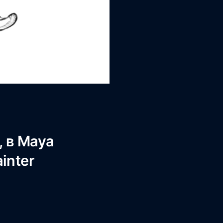
, в Maya
inter