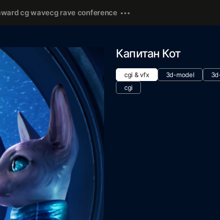
award cg wave
cg rave conference
Капитан Кот
cgi & vfx
3d-model
3d
cgi