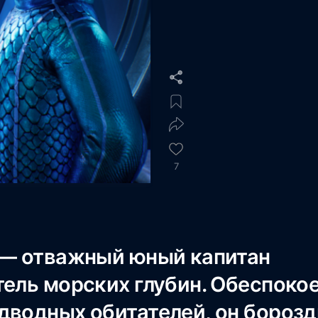
7
 — отважный юный капитан
тель морских глубин. Обеспоко
дводных обитателей, он борозд