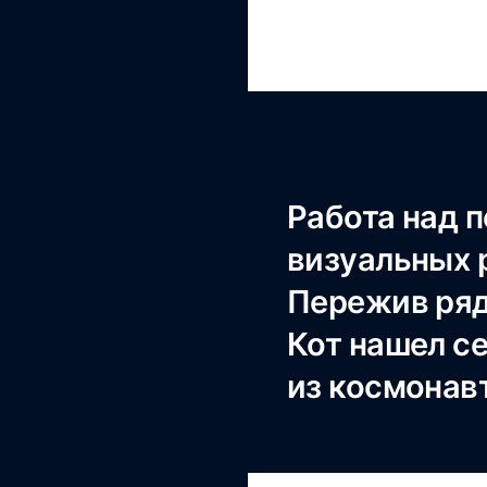
Работа над 
визуальных 
Пережив ряд
Кот нашел с
из космонав