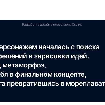
Разработка дизайна персонажа. Скетчи
персонажем началась с поиска
решений и зарисовки идей.
 метаморфоз,
ебя в финальном концепте,
та превратившись в мореплават