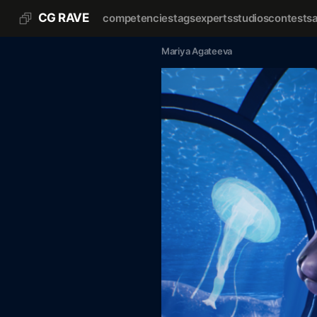
CG RAVE
competencies
tags
experts
studios
contests
Mariya Agateeva