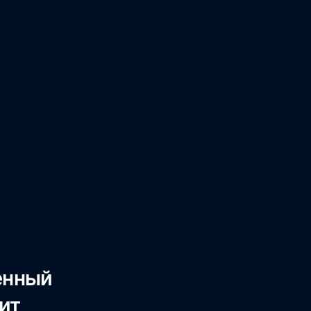
енный
ит