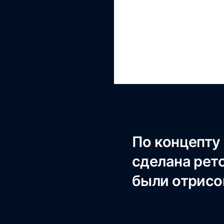
По концепту 
сделана рето
были отрисо