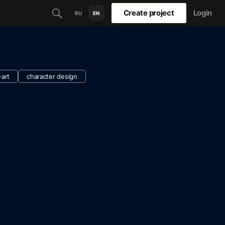
Create project
Login
RU
EN
-art
character design