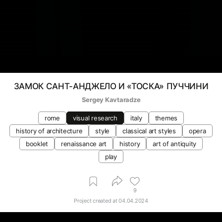
ЗАМОК САНТ-АНДЖЕЛО И «ТОСКА» ПУЧЧИНИ
Sergey Kavtaradze
rome
visual research
italy
themes
history of architecture
style
classical art styles
opera
booklet
renaissance art
history
art of antiquity
play
9
Project created at
04.04.2024