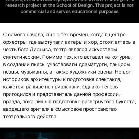
research project at the School of Design. This project is not
commercial and serves educational purposes
С самого начала, еще с тех времен, когда в центре
орхестры, где выступали актеры и хор, стоял алтарь в
честь бога Диониса, театр являлся искусством
синтетическим. Помимо тех, кто вставал на котурны,
в создании пьесы участвовали драматурги, танцоры,
певцы, музыканты, а также художники сцены. Но вот
историков архитектуры к подготовке спектакля,
кажется, раньше не привлекали. Однако теперь
пригодился и представитель данной профессии,
правда, пока лишь в подготовке развернутого буклета,
вводящего зрителя в смысловое пространство
театрального действа.