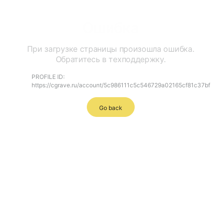
Ошибка
При загрузке страницы произошла ошибка.
Обратитесь в техподдержку.
PROFILE ID:
https://cgrave.ru/account/5c986111c5c546729a02165cf81c37bf
Go back