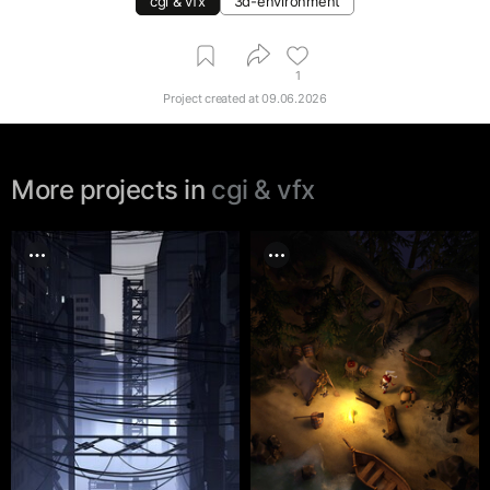
cgi & vfx
3d-environment
1
Project created at
09.06.2026
More projects in
cgi & vfx