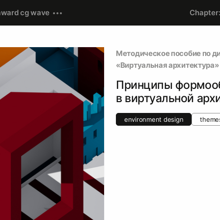
award cg wave
Chapter
Методическое пособие по д
«Виртуальная архитектура»
Принципы формоо
в виртуальной арх
environment design
theme