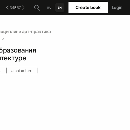
:
Create book
Login
3
4
5
6
7
RU
EN
исциплине арт-практика
бразования
итектуре
s
architecture