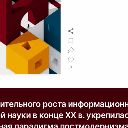
0
мительного роста информацион
й науки в конце XX в. укрепила
ная парадигма постмодернизма