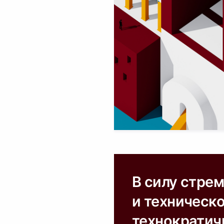
В силу стре
и техническо
технократич