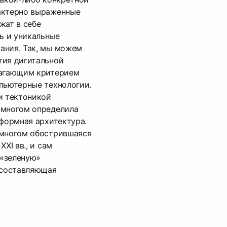
актерно выраженные
жат в себе
ь и уникальные
ания. Так, мы можем
тия дигитальной
лагающим критерием
пьютерные технологии.
и тектоникой
 многом определила
дформная архитектура.
 многом обострившаяся
ХI вв., и сам
«зеленую»
 составляющая