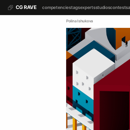
CG RAVE
competencies
tags
experts
studios
contests
Polina Ishukova