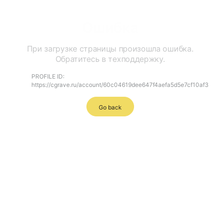
Ошибка
При загрузке страницы произошла ошибка.
Обратитесь в техподдержку.
PROFILE ID:
https://cgrave.ru/account/60c04619dee647f4aefa5d5e7cf10af3
Go back