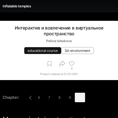
Inflatable temples
Интерактив и вовлечение в виртуальное
пространство
Polina Ishukova
educational course
3d-environment
0
Project created at
01.01.0001
Chapter:
6
7
8
9
10