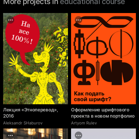
More projects in
educational course
Лекция «Этноперевод»,
Оформление шрифтового
2016
проекта в новом портфолио
Аleksandr SHaburov
Artyom Rulev