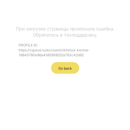
Ошибка
При загрузке страницы произошла ошибка.
Обратитесь в техподдержку.
PROFILE ID:
https://cgrave.ru/account/viktoriya-kovina-
16845780e96a45659582f2a763c42d92
Go back