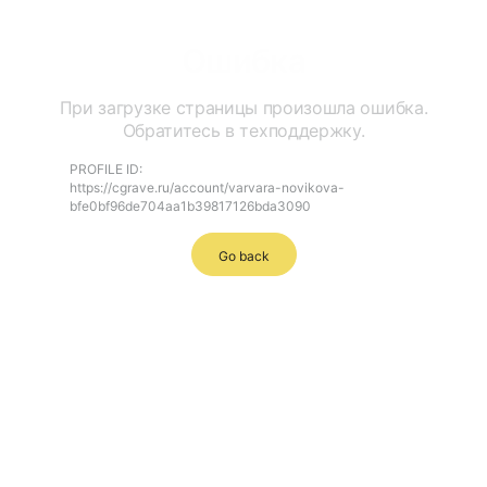
Ошибка
При загрузке страницы произошла ошибка.
Обратитесь в техподдержку.
PROFILE ID:
https://cgrave.ru/account/varvara-novikova-
bfe0bf96de704aa1b39817126bda3090
Go back