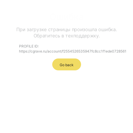
Ошибка
При загрузке страницы произошла ошибка.
Обратитесь в техподдержку.
PROFILE ID:
https://cgrave.ru/account/f2554526535947fc8cc1f1ede0728561
Go back