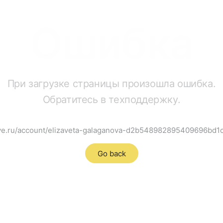
Ошибка
При загрузке страницы произошла ошибка.
Обратитесь в техподдержку.
ave.ru/account/elizaveta-galaganova-d2b548982895409696bd
Go back