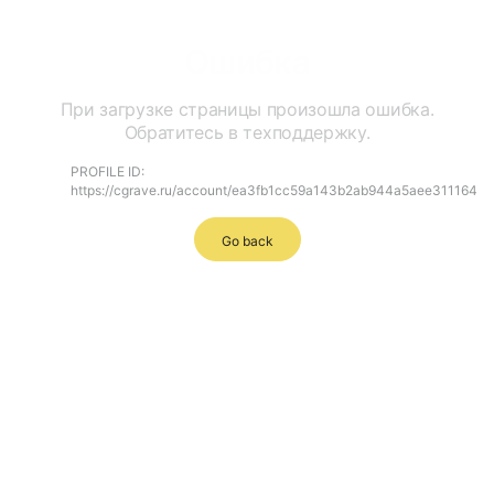
Ошибка
При загрузке страницы произошла ошибка.
Обратитесь в техподдержку.
PROFILE ID:
https://cgrave.ru/account/ea3fb1cc59a143b2ab944a5aee311164
Go back