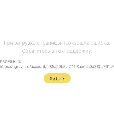
Ошибка
При загрузке страницы произошла ошибка.
Обратитесь в техподдержку.
PROFILE ID:
https://cgrave.ru/account/cf85a20b2af241f8aedaa0d380a761c
Go back