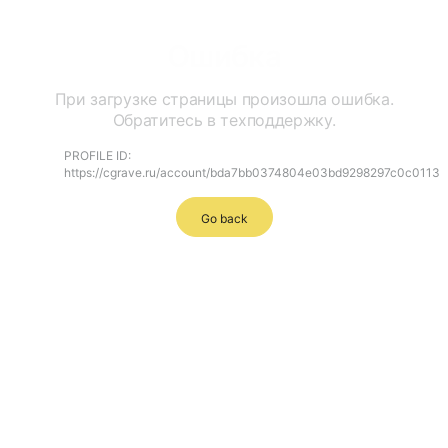
Ошибка
При загрузке страницы произошла ошибка.
Обратитесь в техподдержку.
PROFILE ID:
https://cgrave.ru/account/bda7bb0374804e03bd9298297c0c0113
Go back