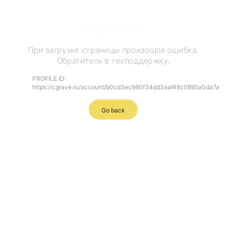
Ошибка
При загрузке страницы произошла ошибка.
Обратитесь в техподдержку.
PROFILE ID:
https://cgrave.ru/account/b0cd3ec660f34dd3aaf48c0895a0da7a
Go back