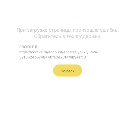
Ошибка
При загрузке страницы произошла ошибка.
Обратитесь в техподдержку.
PROFILE ID:
https://cgrave.ru/account/anastasiya-klyueva-
5213b24b6248440fa0e2814f9b9aefc3
Go back