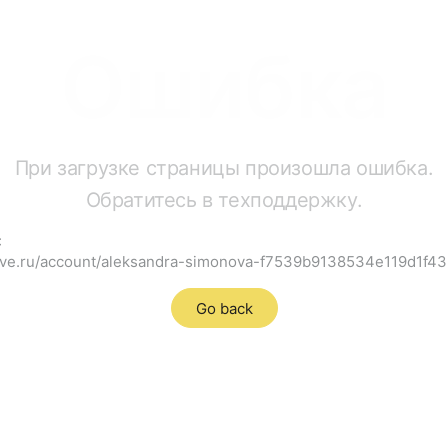
Ошибка
При загрузке страницы произошла ошибка.
Обратитесь в техподдержку.
:
rave.ru/account/aleksandra-simonova-f7539b9138534e119d1f4
Go back