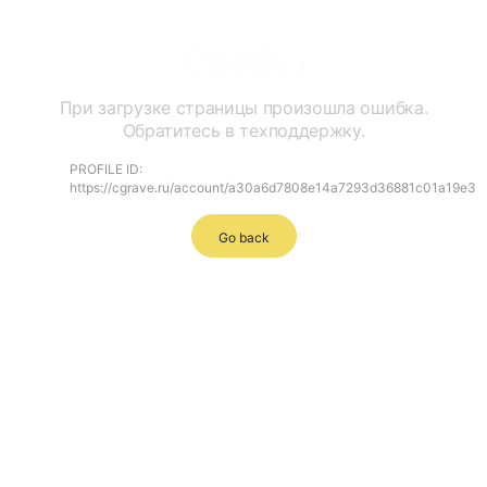
Ошибка
При загрузке страницы произошла ошибка.
Обратитесь в техподдержку.
PROFILE ID:
https://cgrave.ru/account/a30a6d7808e14a7293d36881c01a19e3
Go back