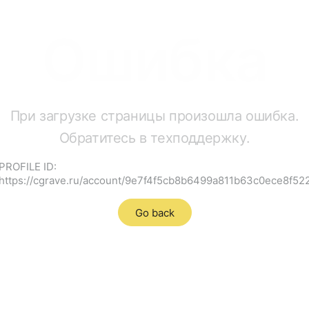
Ошибка
При загрузке страницы произошла ошибка.
Обратитесь в техподдержку.
PROFILE ID:
https://cgrave.ru/account/9e7f4f5cb8b6499a811b63c0ece8f52
Go back