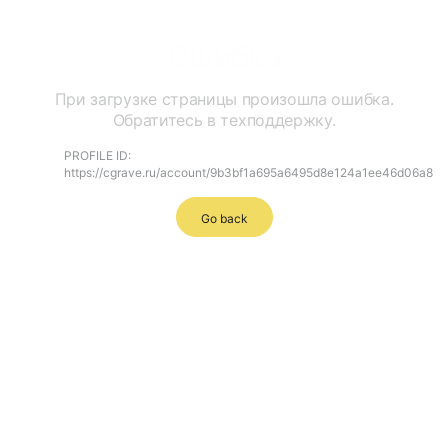
Ошибка
При загрузке страницы произошла ошибка.
Обратитесь в техподдержку.
PROFILE ID:
https://cgrave.ru/account/9b3bf1a695a6495d8e124a1ee46d06a8
Go back