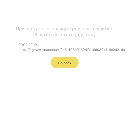
Ошибка
При загрузке страницы произошла ошибка.
Обратитесь в техподдержку.
PROFILE ID:
https://cgrave.ru/account/9a8d108b016049d19d9304f18b2d31da
Go back