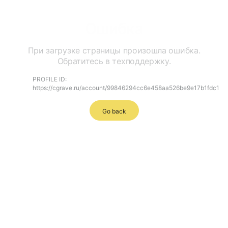
Ошибка
При загрузке страницы произошла ошибка.
Обратитесь в техподдержку.
PROFILE ID:
https://cgrave.ru/account/99846294cc6e458aa526be9e17b1fdc1
Go back