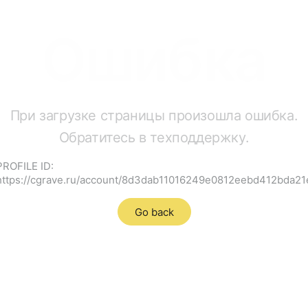
Ошибка
При загрузке страницы произошла ошибка.
Обратитесь в техподдержку.
PROFILE ID:
https://cgrave.ru/account/8d3dab11016249e0812eebd412bda21
Go back