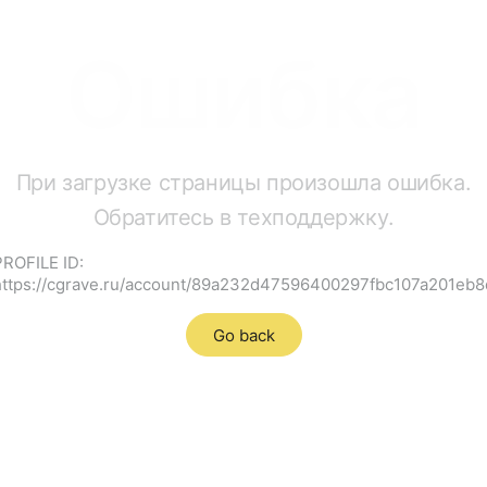
Ошибка
При загрузке страницы произошла ошибка.
Обратитесь в техподдержку.
PROFILE ID:
https://cgrave.ru/account/89a232d47596400297fbc107a201eb8
Go back