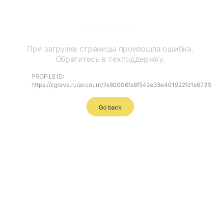
Ошибка
При загрузке страницы произошла ошибка.
Обратитесь в техподдержку.
PROFILE ID:
https://cgrave.ru/account/7e80006fa8f542e38e401922fd1e6735
Go back