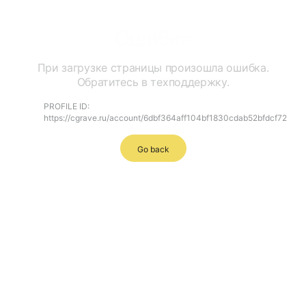
Ошибка
При загрузке страницы произошла ошибка.
Обратитесь в техподдержку.
PROFILE ID:
https://cgrave.ru/account/6dbf364aff104bf1830cdab52bfdcf72
Go back