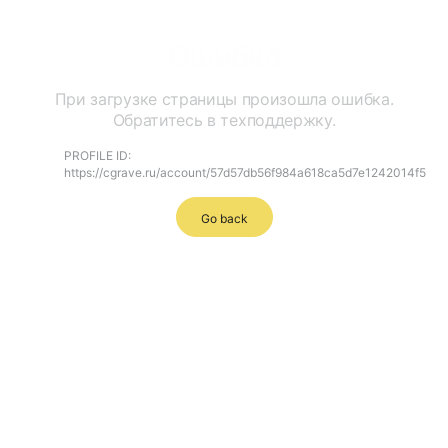
Ошибка
При загрузке страницы произошла ошибка.
Обратитесь в техподдержку.
PROFILE ID:
https://cgrave.ru/account/57d57db56f984a618ca5d7e1242014f5
Go back