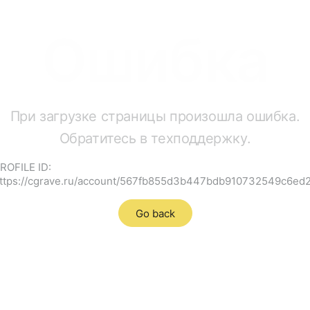
Ошибка
При загрузке страницы произошла ошибка.
Обратитесь в техподдержку.
ROFILE ID:
ttps://cgrave.ru/account/567fb855d3b447bdb910732549c6ed
Go back