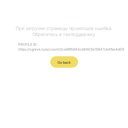
Ошибка
При загрузке страницы произошла ошибка.
Обратитесь в техподдержку.
PROFILE ID:
https://cgrave.ru/account/2ce68fb945cd4943b16947cb4fbe4d09
Go back