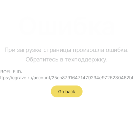
Ошибка
При загрузке страницы произошла ошибка.
Обратитесь в техподдержку.
ROFILE ID:
ttps://cgrave.ru/account/25cb87916471479294e9726230462b
Go back