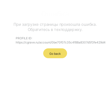
Ошибка
При загрузке страницы произошла ошибка.
Обратитесь в техподдержку.
PROFILE ID:
https://cgrave.ru/account/0be70f07c35c4f88a8307d5f3fe429d4
Go back