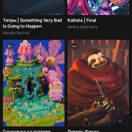
Титры | Something Very Bad
Kallista | Final
Is Going to Happen
Amina Garifulina
Natalia Serous
Гусеничка на острове
Люмир: Финал