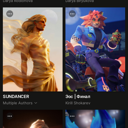
Darya Rodionova
Darya Biryukova
SUNDANCER
Эос | Финал
Multiple Authors
Kirill Shokarev