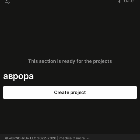
date
This section is ready for the projects
аврора
Create project
© «BRND-RU» LLC 2022-2026
 | mediiia 
more
↗