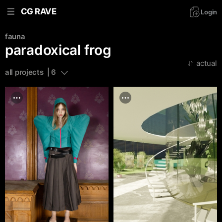
CG RAVE
Login
fauna
paradoxical frog
actual
all projects  | 6