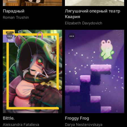
Парадный
Лягушачий оперный театр
Квария
Roman Trushin
Elizabeth Davydovich
BEST DESIGN
JUNE
2025
Bittle.
Froggy Frog
Aleksandra Fatalieva
Darya Nesterovskaya