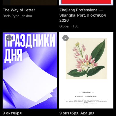
The Way of Letter
Zhejiang Professional —
Shanghai Port. 9 октября
Daria Pyadushkina
2026
Global FTBL
Floral horoscope
9 октября. Акация воздушная
Символы цветка: Лёгкость, нестандартность, оригинальность.

Черты характера: Родившиеся в день этого цветка нестандартно мыслят и любят искать необычные 
решения.

Они открыты для экспериментов и не боятся нового.
cgrave.ru
9 октября
9 октября. Акация