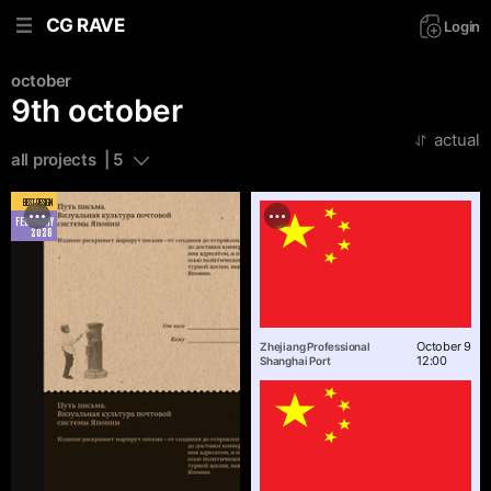
CG RAVE
Login
october
9th october
actual
all projects  | 5
BEST DESIGN
FEBRUARY
2026
October 9
Zhejiang Professional
12:00
Shanghai Port