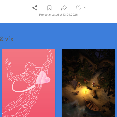
4
Project created at
13.04.2026
 & vfx