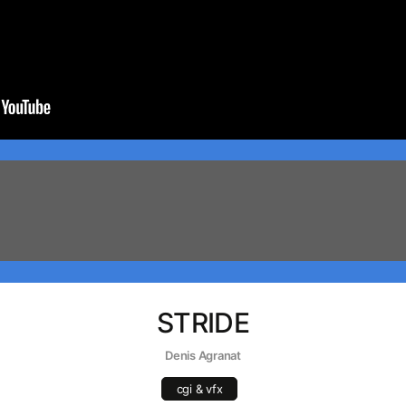
STRIDE
Denis Agranat
cgi & vfx