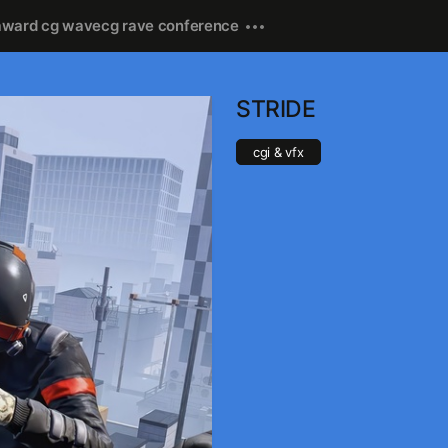
award cg wave
cg rave conference
STRIDE
cgi & vfx