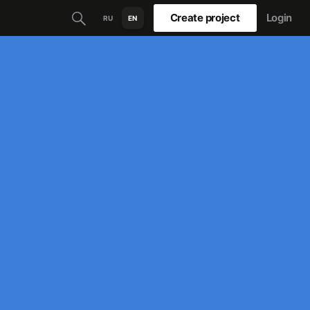
Create project
Login
RU
EN